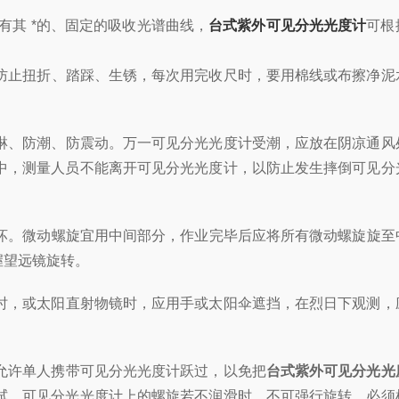
其 *的、固定的吸收光谱曲线，
台式紫外可见分光光度计
可根
防止扭折、踏踩、生锈，每次用完收尺时，要用棉线或布擦净泥
淋、防潮、防震动。万一可见分光光度计受潮，应放在阴凉通风
中，测量人员不能离开可见分光光度计，以防止发生摔倒可见分
坏。微动螺旋宜用中间部分，作业完毕后应将所有微动螺旋旋至
握望远镜旋转。
时，或太阳直射物镜时，应用手或太阳伞遮挡，在烈日下观测，
允许单人携带可见分光光度计跃过，以免把
台式紫外可见分光光
拭。可见分光光度计上的螺旋若不润滑时，不可强行旋转，必须