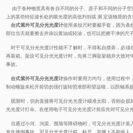
由于各种物质具有各自不同的分子、原子和不同的分子空间
上的某些特征波长处的吸光度的高低判别或 测 定该物质的
台式紫外可见分光光度计
使用条纹尺时要戴手套，因为条
部位当天就要擦去并涂以黄油或轻油，也可以把擦干净的尺
对于可见分光光度计性能不了解时，不得私自摆弄，必须在
再装箱。架设可见分光光度计时，先将三脚架架稳并大致对
事故。
台式紫外可见分光光度计
操作时要用力均匀，使用过程中
制动螺旋未松开前切勿强行旋转照准部和望远镜，以防轴系
观测时，切勿直接将可见分光光度计瞄准太阳，否则会损坏
光光度计打伞。在使用电子可见分光光度计前应先对可见分
当通过小河、沟渠、围墙等障碍物时，可见分光光度计装入
发生摔倒事故。可见分光光度计箱、标尺、架腿上不能坐人