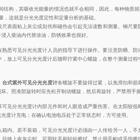
结构，其吸收光能量的情况也就不会相同，因此，每种物质就有
含量，这就是分光光度定性和定量分析的基础。
纹尺表面粘上灰尘或划伤和碰伤会引起无法读数和测量。钢尺要
子浸入柴油内代替涂油，防锈效果也很好。
熟悉可见分光光度计人员的指导下进行操作。要注意防晒、防
中，放上可见分光光度计后随即拧紧中心螺旋，在整个测量过程
，
台式紫外可见分光光度计
各螺旋不要旋得过紧，以免滑扣和损
损坏。照准部旋转时应先松开制动螺旋，然后再旋转，严禁用手
可见分光光度计内部元件和对人眼造成严重伤害。在太阳较低
光光度计充电；在确认电池电压处于正常状态时，方可使用。
箱内。若不装箱，可见分光光度计必须由一人传给另一人，不
。目镜上有灰尘时，可用软毛刷轻轻擦拭，禁止用手帕或手指擦