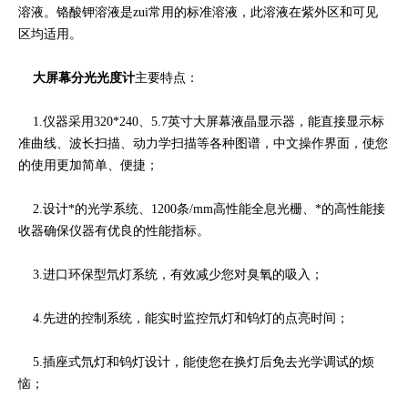
溶液。铬酸钾溶液是zui常用的标准溶液，此溶液在紫外区和可见
区均适用。
大屏幕分光光度计
主要特点：
1.仪器采用320*240、5.7英寸大屏幕液晶显示器，能直接显示标
准曲线、波长扫描、动力学扫描等各种图谱，中文操作界面，使您
的使用更加简单、便捷；
2.设计*的光学系统、1200条/mm高性能全息光栅、*的高性能接
收器确保仪器有优良的性能指标。
3.进口环保型氘灯系统，有效减少您对臭氧的吸入；
4.先进的控制系统，能实时监控氘灯和钨灯的点亮时间；
5.插座式氘灯和钨灯设计，能使您在换灯后免去光学调试的烦
恼；