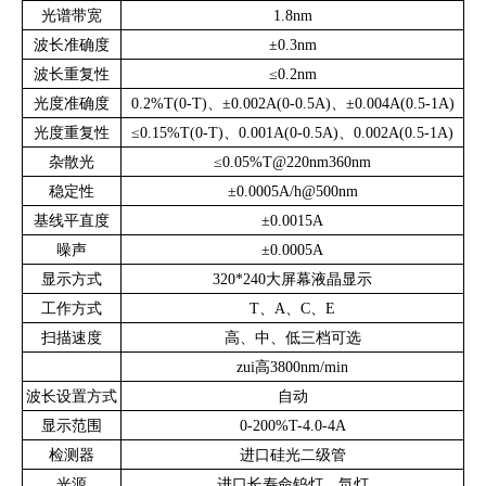
光谱带宽
1.8nm
波长准确度
±0.3nm
波长重复性
≤0.2nm
光度准确度
0.2%T(0-T)、±0.002A(0-0.5A)、±0.004A(0.5-1A)
光度重复性
≤0.15%T(0-T)、0.001A(0-0.5A)、0.002A(0.5-1A)
杂散光
≤0.05%T@220nm360nm
稳定性
±0.0005A/h@500nm
基线平直度
±0.0015A
噪声
±0.0005A
显示方式
320*240大屏幕液晶显示
工作方式
T、A、C、E
扫描速度
高、中、低三档可选
zui高3800nm/min
波长设置方式
自动
显示范围
0-200%T-4.0-4A
检测器
进口硅光二级管
光源
进口长寿命钨灯、氘灯