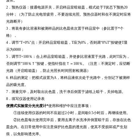
波长。
2．预热仪器：接通电源开关，开启样品室暗箱盖，模式处于T状态下预热20
分钟；（为了防止光电管疲劳，不要连续光照。预热仪器时和在不测定时应将
光路断开）
3．将装有参比溶液和被测样品的比色皿依次置于样品室中（参比置于*个
格），
4．调节“T=0%”点：开启样品室暗箱盖，T应为0%，否则调“0%T”按键使T显
示为0000；
5．调节T=100％：合上样品室暗箱盖，并使参比溶液置于光路，此时T应为，
否则调节“100％Ｔ”按键，使指针指在Ｔ＝100％。（注意：不测定时，应切断
光路（开启暗箱盖），防止光照长时间照射检测器）
6. 样品的测定：把模式设置为A，将样品液依次处于光路中，分别记下被测样
品的吸光度。
7．测量完毕，及时取出比色皿，洗干净后倒置于滤纸上晾干，关掉电源。
8．填写仪器使用记录表
便携式实验室分光光度计*
使用和维护中应注意事项：
①连续使用仪器的时间不应超过2小时，是间歇0.5小时后，再继续使用。
②比色皿每次使用完毕后，要用去离子水洗净并倒置晾干后，存放在比色
皿盒内。在日常使用中应注意保护比色皿的透光面，使其不受损坏或产生划
痕，以免影响透光率。