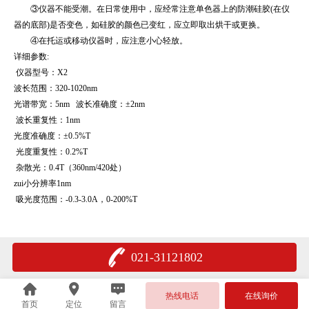
③仪器不能受潮。在日常使用中，应经常注意单色器上的防潮硅胶(在仪
器的底部)是否变色，如硅胶的颜色已变红，应立即取出烘干或更换。
④在托运或移动仪器时，应注意小心轻放。
详细参数:
仪器型号：X2
波长范围：3
2
0-10
2
0nm
光谱带宽：
5
nm
波长准确度：±
2
nm
波长重复性：1nm
光度准确度：±0.5%T
光度重复性：0.2%T
杂散光：0.4T（360nm/420处）
zui小分辨率1nm
吸光度范围：-0.3-3.0A，0-200%T
021-31121802
热线电话
在线询价
首页
定位
留言