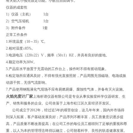
有火焰大小预先设定功能。小数点自由调节。
仪器的成套性
1）仪器（主机） 1台
2）空气压缩机 1台
3）附件备件 1套
正常工作条件
1.环境温度（10～35）℃。
2.相对湿度≤85%。
3.电源电压（220±22）V，频率（50±1）HZ，并具有良好的接地。
4.额定功率为30W。
5.产品应水平放置于无震动的工作台上，操作时不得有摇动现象。
6.检定场所应通风良好，不得有强光直接照射，产品周围无强磁场、电场或振
动源干扰，无强气流影响。
7.产品使用钢瓶液化气现场不应有易燃易爆、腐蚀性气体，并备有灭火设施。
火焰光度计厂家
上海析谱仪器有限公司是专业从事实验室科学仪器研发、生
产、销售和服务的企业。公司坐落于上海市松江区久富经济开发区。
公司成立于2012年，经过近5年的艰苦创业，这几年年来，国内外市场得
到深入拓展，客户基础发展良好；产品序列不断丰富，员工质量意识逐步提
高，产品质量不断改善提高；在公司工作的每位员工都得到了足够的重视和尊
重，以人为本的管理理念终得以确立，公司朝着科学、良性的轨道健康发展。